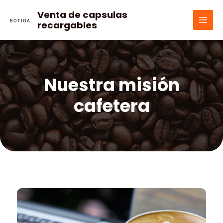
Ir
Venta de capsulas
al
recargables
MAI
contenido
MEN
Nuestra misión
cafetera