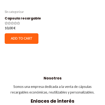
Sin categorizar
Capsula recargable
Rated
10,00
€
0
out
of
ADD TO CART
5
Nosotros
Somos una empresa dedicada a la venta de cápsulas
recargables económicas, reutilizables y personalizables.
Enlaces de interés