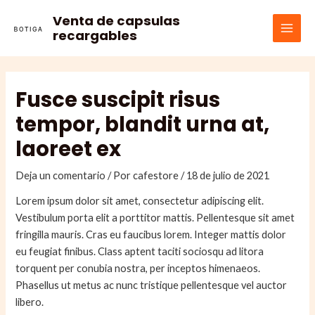
Ir
Venta de capsulas
al
recargables
MAI
contenido
MEN
Fusce suscipit risus
tempor, blandit urna at,
laoreet ex
Deja un comentario
/ Por
cafestore
/
18 de julio de 2021
Lorem ipsum dolor sit amet, consectetur adipiscing elit.
Vestibulum porta elit a porttitor mattis. Pellentesque sit amet
fringilla mauris. Cras eu faucibus lorem. Integer mattis dolor
eu feugiat finibus. Class aptent taciti sociosqu ad litora
torquent per conubia nostra, per inceptos himenaeos.
Phasellus ut metus ac nunc tristique pellentesque vel auctor
libero.